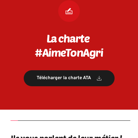
La charte 
#
AimeTonAgri
Télécharger la charte ATA
Ils vous parlent de leur métier !